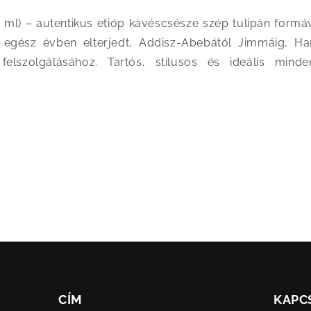
l) – autentikus etióp kávéscsésze szép tulipán formáva
 egész évben elterjedt, Addisz-Abebától Jimmáig, Hara
lszolgálásához. Tartós, stílusos és ideális minden
CÍM
KAPC