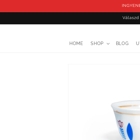
Ugrás a
INGYEN
tartalomhoz
Válaszd
HOME
SHOP
BLOG
U
Kihagyás, és
ugrás a
termékadatokra