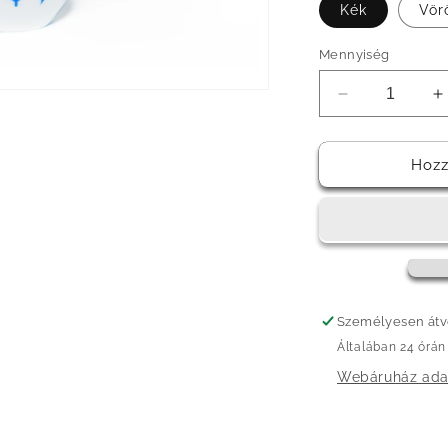
Kék
Vör
Mennyiség
ETIÓP
E
SINI
S
KÁVÉCSÉS
K
mennyiségén
m
Hozz
csökkentése
n
Személyesen átve
Általában 24 órán
Webáruház ada