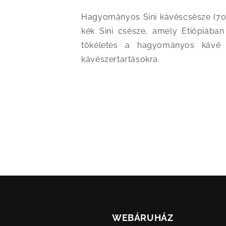
Hagyományos Sini kávéscsésze (70 m
kék Sini csésze, amely Etiópiában
tökéletes a hagyományos kávé fe
kávészertartásokra.
WEBÁRUHÁZ