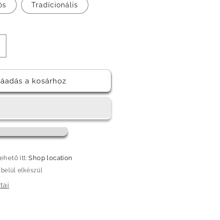
ös
Tradícionális
TIÓP
INI
ZE
ÁVÉCSÉSZE
ek
ennyiségének
áadás a kosárhoz
övelése
hető itt:
Shop location
 belül elkészül
tai