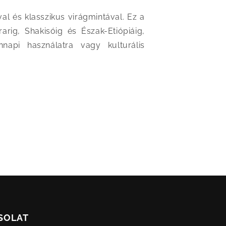
l és klasszikus virágmintával. Ez a
rig, Shakisóig és Észak-Etiópiáig,
napi használatra vagy kulturális
SOLAT